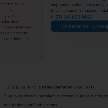
ra hasta los 85
empresas, instituciones u otras o
uillas y
través de nuestra línea comercia
so y visita de
(+57) 314 695 9022
ñados de un
Contactar por Whatsa
rmitimos el ingreso
icas o dinámicas
on restricciones
1.
Sua pulseira inclui
estacionamento GRATUITO.
2.
As experiências permitem o acesso às áreas e atraçõ
dos Andes e as Ecobicicletas.