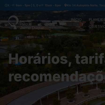
X - F: 9am - 5pm | S, D e F: 10am - 6pm
Km 34 Autopista Norte, Toc
INÍCIO
PLANEJE 
OBJETIV
Horários, tari
recomendaçõ