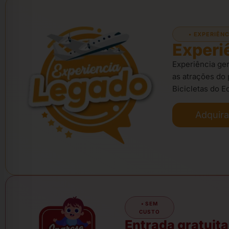
• EXPERIÊN
Experi
Experiência ger
as atrações do
Bicicletas do 
Adquira
• SEM
CUSTO
Entrada gratuita