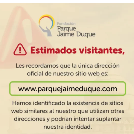
3.
As crianças pagam a Experiência Legado a partir de 86
4.
Você pode trazer alimentos em recipientes que não sej
5.
Las zonas y atracciones cuentan con horario de último
duración de los recorridos.
Reserva Natural Ecoparque 
semana y fines de semana 1:00 pm y la
Reserva Natural
ingreso
entre semana 4:00 pm y fines de semana 5:00 