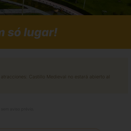
 só lugar!
tracciones: Castillo Medieval no estará abierto al
 sem aviso prévio.