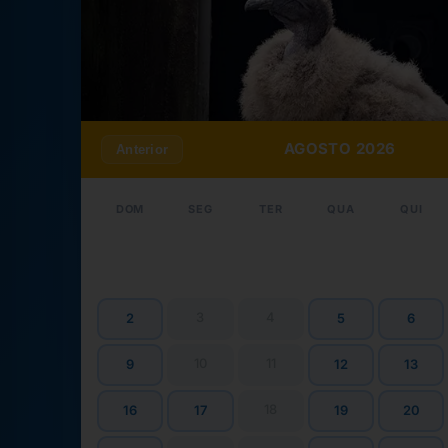
AGOSTO 2026
Anterior
DOM
SEG
TER
QUA
QUI
3
4
2
5
6
10
11
9
12
13
18
16
17
19
20