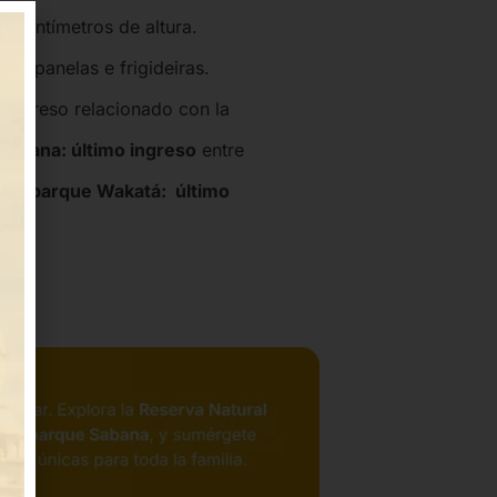
 centímetros de altura.
am panelas e frigideiras.
 ingreso relacionado con la
Sabana: último ingreso
entre
 Bioparque Wakatá: último
pm.