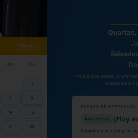
Quartas, 
Da
Próximo
Sábados
Da
SEX
SÁB
*Mudanças podem ocorrer sem 
nossos canais 
1
7
8
ESTADO DE OPERACIÓN
14
15
¡Hoy e
Abierto hoy
21
22
Estaremos en operación dur