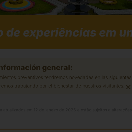
de experiências em um
nformación general:
ientos preventivos tendremos novedades en las siguientes a
×
remos trabajando por el bienestar de nuestros visitantes.
 atualizados em 12 de janeiro de 2026 e estão sujeitos a alterações