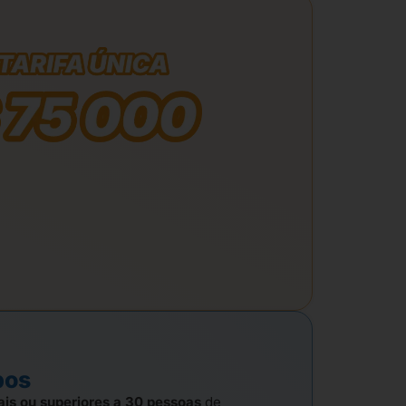
pos
ais ou superiores a 30 pessoas
de