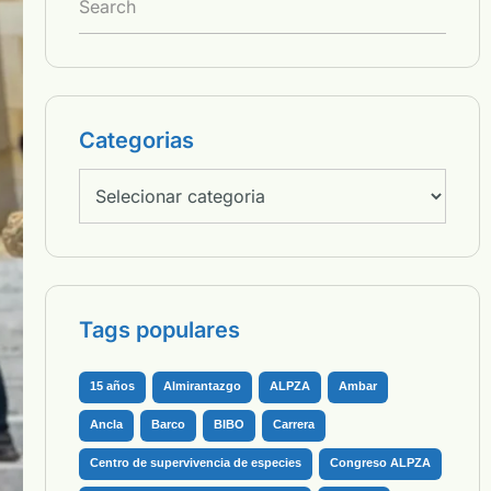
Categorias
Tags populares
15 años
Almirantazgo
ALPZA
Ambar
Ancla
Barco
BIBO
Carrera
Centro de supervivencia de especies
Congreso ALPZA