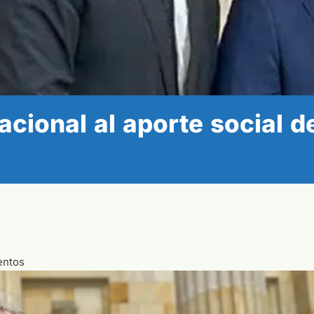
cional al aporte social d
entos