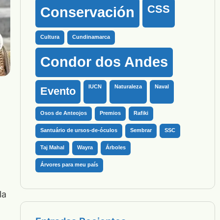
CSS
Conservación
Cultura
Cundinamarca
Condor dos Andes
IUCN
Naturaleza
Naval
Evento
Osos de Anteojos
Premios
Rafiki
Santuário de ursos-de-óculos
Sembrar
SSC
Taj Mahal
Wayra
Árboles
Árvores para meu país
la