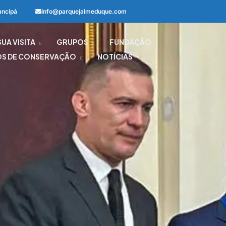
ancipá
info@parquejaimeduque.com
SUA VISITA
GRUPOS
FUNDAÇÃO
OS DE CONSERVAÇÃO
NOTÍCIAS