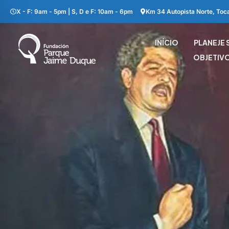
X - F: 9am - 5pm | S, D e F: 10am - 6pm
Km 34 Autopista Norte, Toc
INÍCIO
PLANEJE 
OBJETIV