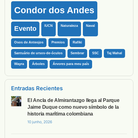
Condor dos Andes
IUCN
Naturaleza
Naval
Evento
Osos de Anteojos
Premios
Rafiki
Santuário de ursos-de-óculos
Sembrar
SSC
Taj Mahal
Wayra
Árboles
Árvores para meu país
Entradas Recientes
El Ancla de Almirantazgo llega al Parque
Jaime Duque como nuevo símbolo de la
historia marítima colombiana
10 junho, 2026