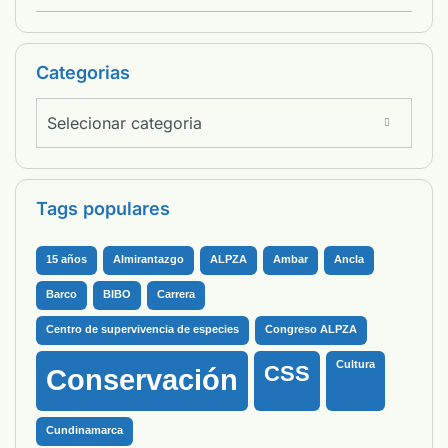
Categorias
Selecionar categoria
Tags populares
15 años
Almirantazgo
ALPZA
Ambar
Ancla
Barco
BIBO
Carrera
Centro de supervivencia de especies
Congreso ALPZA
Cultura
CSS
Conservación
Cundinamarca