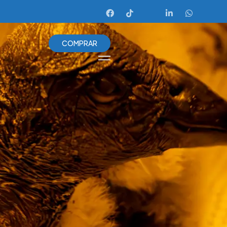
C
O
M
P
R
A
R