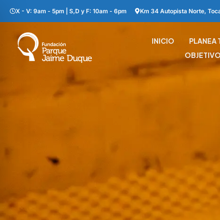
X - V: 9am - 5pm | S,D y F: 10am - 6pm
Km 34 Autopista Norte, Toc
INICIO
PLANEA T
OBJETIVO