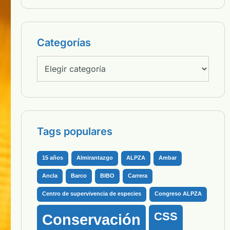
Categorías
Tags populares
15 años
Almirantazgo
ALPZA
Ambar
Ancla
Barco
BIBO
Carrera
Centro de supervivencia de especies
Congreso ALPZA
CSS
Conservación