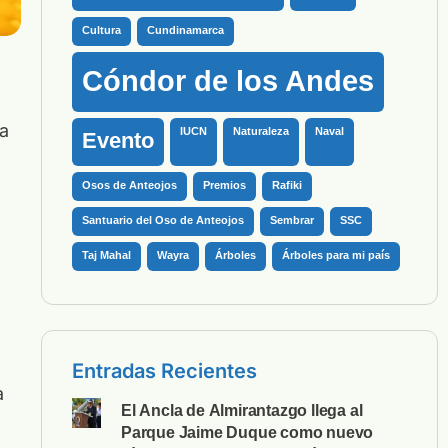
Cultura
Cundinamarca
Cóndor de los Andes
a
IUCN
Naturaleza
Naval
Evento
Osos de Anteojos
Premios
Rafiki
Santuario del Oso de Anteojos
Sembrar
SSC
e
Taj Mahal
Wayra
Árboles
Árboles para mi país
Entradas Recientes
a
El Ancla de Almirantazgo llega al
Parque Jaime Duque como nuevo