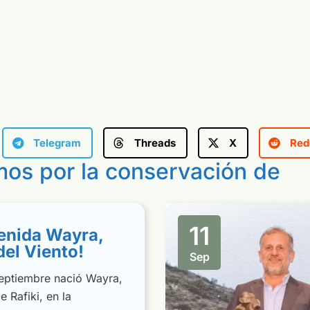
Telegram
Threads
X
Red
amos por la conservación de
l
11
enida Wayra,
del Viento!
Sep
septiembre nació Wayra,
 Rafiki, en la