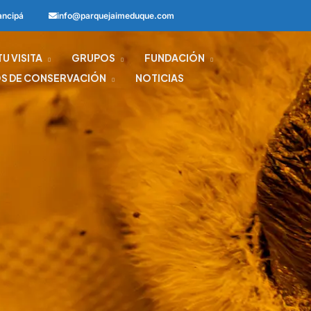
ancipá
info@parquejaimeduque.com
U VISITA
GRUPOS
FUNDACIÓN
S DE CONSERVACIÓN
NOTICIAS