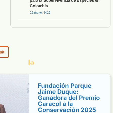
para la Supervivencia de Especies en
Colombia
25 mayo, 2026
dit
c
u
l
t
u
r
a
!
a
l
a
Fundación Parque
Jaime Duque:
Ganadora del Premio
Caracol a la
Conservación 2025