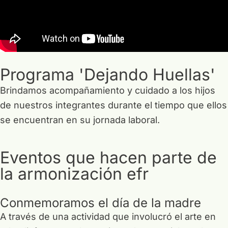
5 CRECIMIENTO PROFESIONAL
6. PARQUEADERO GRATUITO
Programa 'Dejando Huellas'
7 AUXILIO DE TRANSPORTE
Brindamos acompañamiento y cuidado a los hijos
8 RUTA ZIPAQUIRA
de nuestros integrantes durante el tiempo que ellos
se encuentran en su jornada laboral.
9 ADELANTO DE PRIMA
Eventos que hacen parte de
10 FONDO DE EMPLEADOS
la armonización efr
11 TRABAJO A DISTANCIA
Conmemoramos el día de la madre
12 CONSEJERIAS
A través de una actividad que involucró el arte en