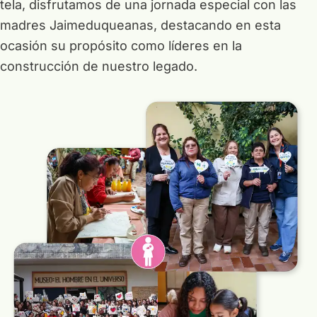
tela, disfrutamos de una jornada especial con las
13 CAPACITACIONES
madres Jaimeduqueanas, destacando en esta
ocasión su propósito como líderes en la
14 VOLUNTARIADO
construcción de nuestro legado.
15 BIBLIOTECA
16 BIEN-ESTAR
17 CELEBRACIONES Y APOYO
18 ASESORÍA EN DESVINCULACIÓN
19 INTEGRACIONES
20 EXTRA VACACIONES