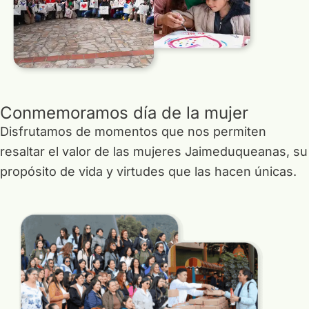
21 UNIVERSIDADES
22 DEJANDO HUELLAS
23 ECOTRUEQUE
Conmemoramos día de la mujer
24 CORTESIAS
Disfrutamos de momentos que nos permiten
resaltar el valor de las mujeres Jaimeduqueanas, su
25 LICENCIAS
propósito de vida y virtudes que las hacen únicas.
26 LLAVES DE BIENESTAR
27 DETALLES PARA LOS NIÑOS DE LOS INTEGRANTES
28 PLATAFORMA BUK