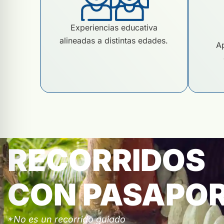
Experiencias educativa
alineadas a distintas edades.
Ap
RECORRIDOS
CON PASAPO
*No es un recorrido guiado