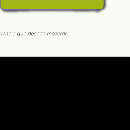
iencia que deseen reservar.
tivas #2025
ativas #2025
iaEducativa
ducativa #2025