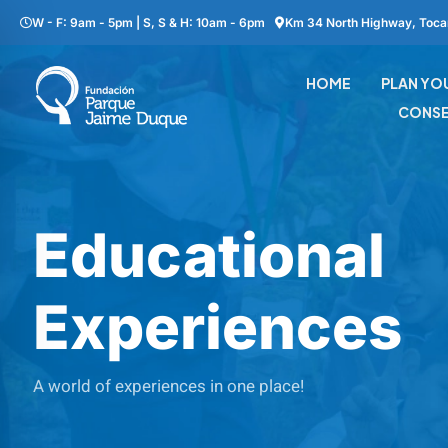
W - F: 9am - 5pm | S, S & H: 10am - 6pm
Km 34 North Highway, Toca
HOME
PLAN YOU
CONSE
Educational
Experiences
A world of experiences in one place!