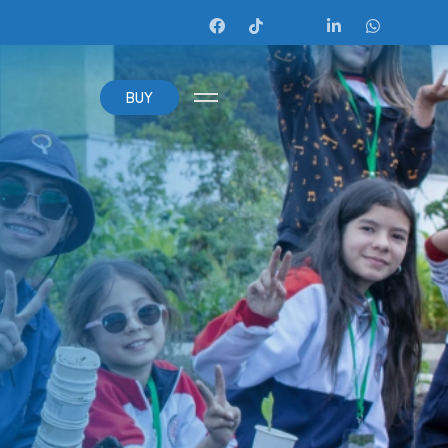
B
U
Y