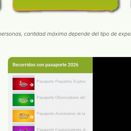
ersonas, cantidad máxima depende del tipo de exper
Recorridos con pasaporte 2026
Pasaporte Pequeños Exploradores #ExperienciasEduca
Pasaporte Observadores del Mundo #ExperienciasEduv
Pasaporte Aventureros de la Conservación #Experienc
Pasaporte Conquistadores de Universo #ExperienciasE