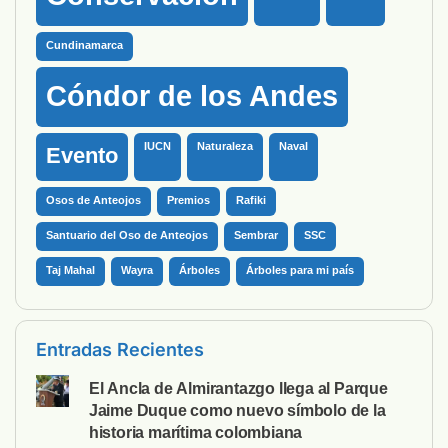
Cundinamarca
Cóndor de los Andes
IUCN
Naturaleza
Naval
Evento
Osos de Anteojos
Premios
Rafiki
Santuario del Oso de Anteojos
Sembrar
SSC
Taj Mahal
Wayra
Árboles
Árboles para mi país
Entradas Recientes
El Ancla de Almirantazgo llega al Parque
Jaime Duque como nuevo símbolo de la
historia marítima colombiana