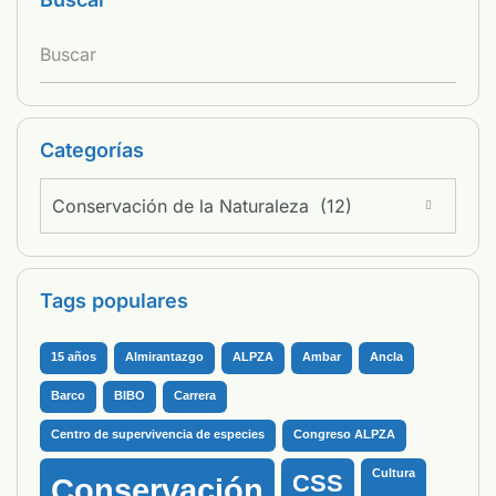
Categorías
Conservación de la Naturaleza (12)
Tags populares
15 años
Almirantazgo
ALPZA
Ambar
Ancla
Barco
BIBO
Carrera
Centro de supervivencia de especies
Congreso ALPZA
Cultura
CSS
Conservación