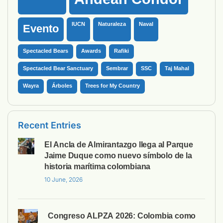
IUCN
Naturaleza
Naval
Evento
Spectacled Bears
Awards
Rafiki
Spectacled Bear Sanctuary
Sembrar
SSC
Taj Mahal
Wayra
Árboles
Trees for My Country
Recent Entries
El Ancla de Almirantazgo llega al Parque
Jaime Duque como nuevo símbolo de la
historia marítima colombiana
10 June, 2026
Congreso ALPZA 2026: Colombia como