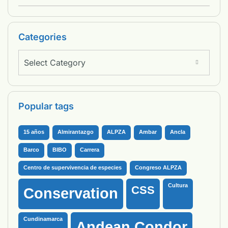
Categories
Select Category
Popular tags
15 años
Almirantazgo
ALPZA
Ambar
Ancla
Barco
BIBO
Carrera
Centro de supervivencia de especies
Congreso ALPZA
Cultura
CSS
Conservation
Cundinamarca
Andean Condor